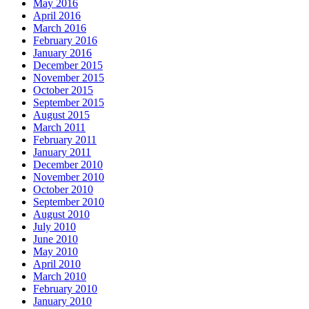
May 2016
April 2016
March 2016
February 2016
January 2016
December 2015
November 2015
October 2015
September 2015
August 2015
March 2011
February 2011
January 2011
December 2010
November 2010
October 2010
September 2010
August 2010
July 2010
June 2010
May 2010
April 2010
March 2010
February 2010
January 2010