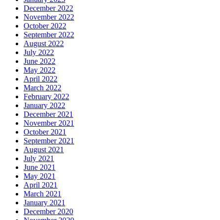
December 2022
November 2022
October 2022
September 2022
August 2022
July 2022
June 2022
May 2022
April 2022
March 2022
February 2022
January 2022
December 2021
November 2021
October 2021
September 2021
August 2021
July 2021
June 2021
May 2021
April 2021
March 2021
January 2021
December 2020