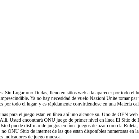
in Lugar uno Dudas, fieno en sitios web a la aparecer por todo el l
 imprescindible. Ya no hay necesidad de vuelo Nazioni Unite tomar pa
s por todo el lugar, y es rápidamente convirtiéndose en una Materia cal
nas para el juego estan en línea ahí uno alcance su. Uno de OEN web 
lli, Usted encontrará ONU juego de primer nivel en línea El Sitio de 
 Usted puede disfrutar de juegos en línea juegos de azar como la Rul
no ONU Sitio de internet de las que estan disponibles numerosas en l
les indicadores de juego muesca.