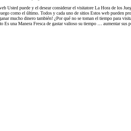
 web Usted puede y el desear considerar el visitatore La Hora de los J
uego como el último. Todos y cada uno de sitios Estos web pueden propo
anar mucho dinero también! ¿Por qué no se toman el tiempo para visi
to Es una Manera Fresca de gastar valioso su tiempo … aumentar sus po