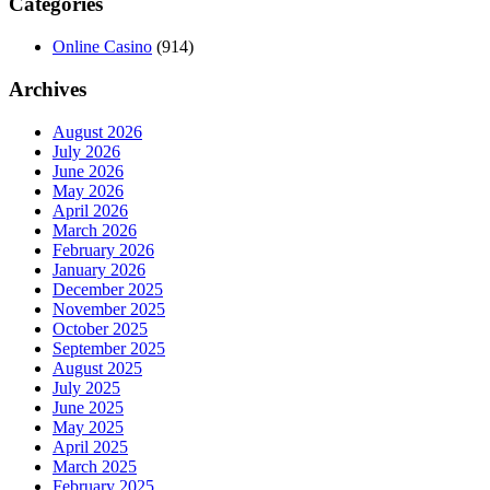
Categories
Online Casino
(914)
Archives
August 2026
July 2026
June 2026
May 2026
April 2026
March 2026
February 2026
January 2026
December 2025
November 2025
October 2025
September 2025
August 2025
July 2025
June 2025
May 2025
April 2025
March 2025
February 2025