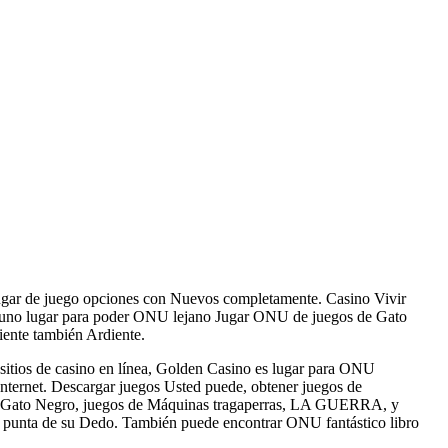
ugar de juego opciones con Nuevos completamente. Casino Vivir
r uno lugar para poder ONU lejano Jugar ONU de juegos de Gato
iente también Ardiente.
sitios de casino en línea, Golden Casino es lugar para ONU
Internet. Descargar juegos Usted puede, obtener juegos de
eta, Gato Negro, juegos de Máquinas tragaperras, LA GUERRA, y
a punta de su Dedo. También puede encontrar ONU fantástico libro